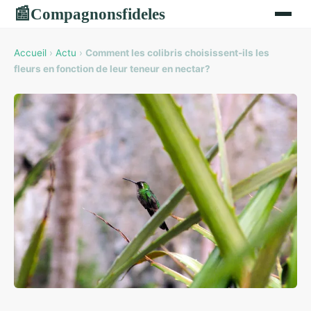
Compagnonsfideles
📰
Accueil
›
Actu
›
Comment les colibris choisissent-ils les
fleurs en fonction de leur teneur en nectar?