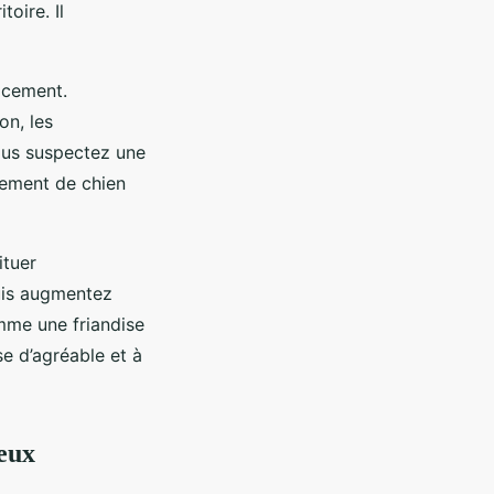
oire. Il
acement.
on, les
vous suspectez une
tement de chien
ituer
uis augmentez
mme une friandise
e d’agréable et à
eux