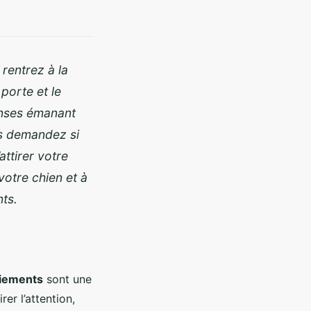
rentrez à la
porte et le
enses émanant
us demandez si
attirer votre
otre chien et à
ts.
iements
sont une
er l’attention,