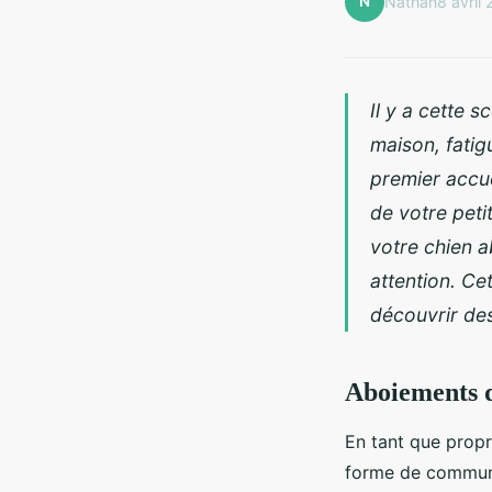
N
Nathan
8 avril
Il y a cette 
maison, fatig
premier accu
de votre pet
votre chien ab
attention. Ce
découvrir de
Aboiements d
En tant que propr
forme de communic