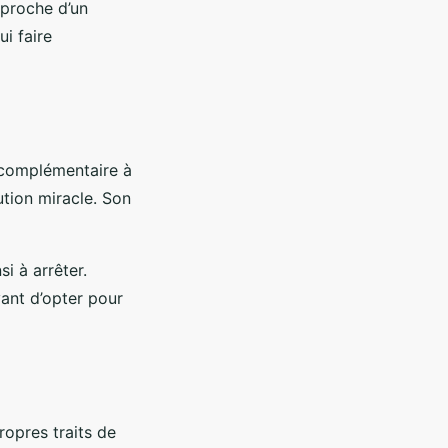
pproche d’un
ui faire
 complémentaire à
ution miracle. Son
si à arrêter.
vant d’opter pour
opres traits de