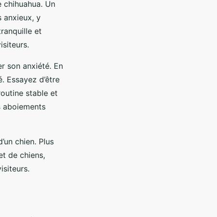
e chihuahua. Un
 anxieux, y
ranquille et
isiteurs.
er son anxiété. En
é. Essayez d’être
outine stable et
es aboiements
d’un chien. Plus
et de chiens,
isiteurs.