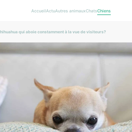
Accueil
Actu
Autres animaux
Chats
Chiens
hihuahua qui aboie constamment à la vue de visiteurs?