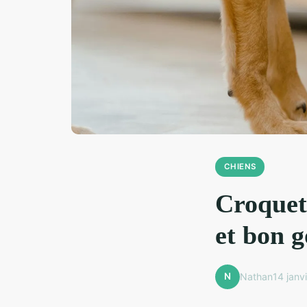
CHIENS
Croquett
et bon g
N
Nathan
14 janv