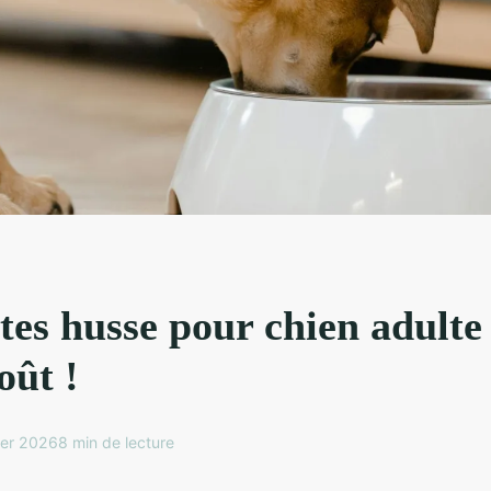
es husse pour chien adulte 
oût !
ier 2026
8 min de lecture