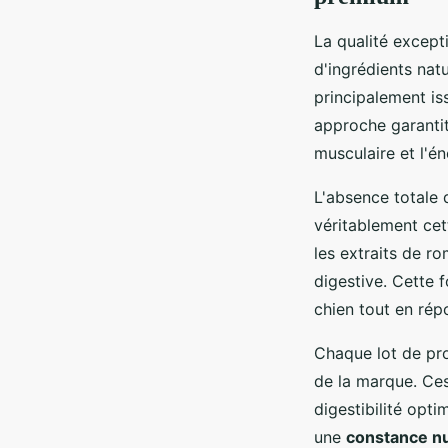
La qualité excep
d'ingrédients nat
principalement is
approche garantit
musculaire et l'é
L'absence totale 
véritablement cet
les extraits de r
digestive. Cette 
chien tout en ré
Chaque lot de prod
de la marque. Ces
digestibilité opti
une
constance nu