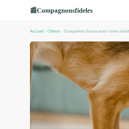
Compagnonsfideles
📰
Accueil
›
Chiens
›
Croquettes husse pour chien adulte