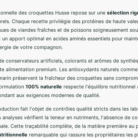
tionnelle des croquettes Husse repose sur une
sélection ri
urels. Chaque recette privilégie des protéines de haute vale
sues de viandes fraîches et de poissons soigneusement sou
 un apport optimal en acides aminés essentiels pour maint
nergie de votre compagnon.
de conservateurs artificiels, colorants et arômes de synthè
te alimentation premium. Les antioxydants naturels comme 
omarin préservent la fraîcheur des croquettes sans comprom
formulation
100% naturelle
respecte l'équilibre nutritionnel
pondant aux exigences modernes de qualité.
uction fait l'objet de contrôles qualité stricts dans les la
 analyses vérifient la teneur en nutriments, l'absence de co
male. Cette traçabilité complète, de la matière première au p
tritionnelle
remarquable qui rassure les propriétaires les p