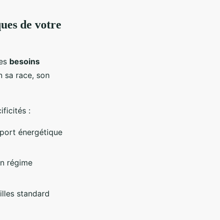
ues de votre
ses
besoins
n sa race, son
icités :
pport énergétique
un régime
illes standard