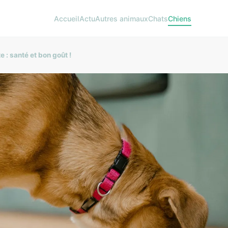
Accueil
Actu
Autres animaux
Chats
Chiens
 : santé et bon goût !