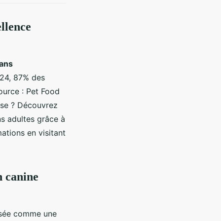
ellence
ans
024, 87% des
source : Pet Food
oise ? Découvrez
ns adultes grâce à
ations en visitant
n canine
osée comme une