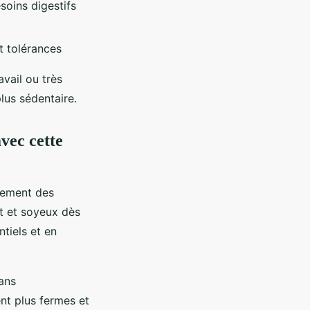
soins digestifs
t tolérances
avail ou très
lus sédentaire.
avec cette
dement des
nt et soyeux dès
tiels et en
sans
ent plus fermes et