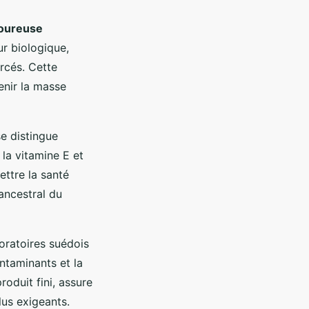
goureuse
ur biologique,
rcés. Cette
enir la masse
se distingue
la vitamine E et
ettre la santé
 ancestral du
boratoires suédois
ntaminants et la
roduit fini, assure
lus exigeants.